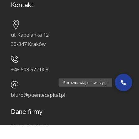
Kontakt
ul. Kapelanka 12
30-347 Kraków
+48
508 572 008
Porozmawiaj o inwestycji
biuro@puentecapital.pl
Dane firmy
NIP:
6762578829
REGON:
385751280