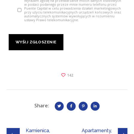
Wyrażam zgodę na przetwarzanie moich danych osobowych
w postaci podanego przeze mnie numeru telefonu przez
Puente Capital w celu prowadzenia działań marketingowych
przy użyciu telekomunikacyjnych urządzeń końcowych oraz
automatycznych systemów wywołujących w rozumieniu
ustawy Prawo telekomunikacyjne.
142
Share:
Kamienica,
Apartamenty,